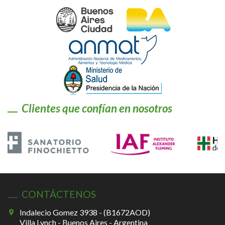
Clientes que confían en nosotros
CONTÁCTENOS
Indalecio Gomez 3938 - (B1672AOD)
Villa Lynch - Buenos Aires - Argentina