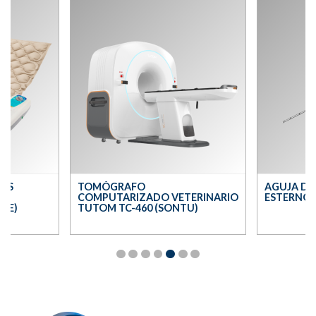
RAS
TOMÓGRAFO
AGUJA DE
COMPUTARIZADO VETERINARIO
ESTERNO I
RE)
TUTOM TC-460 (SONTU)