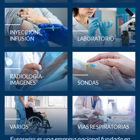
INYECCIÓN-
INFUSIÓN
LABORATORIO
RADIOLOGÍA-
IMÁGENES
SONDAS
VARIOS
VIAS RESPIRATORIAS
Euroswiss es una empresa nacional fundada en