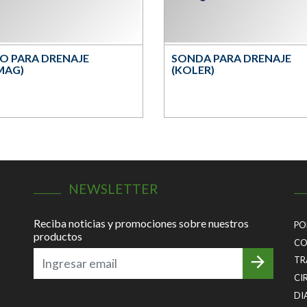
O PARA DRENAJE
SONDA PARA DRENAJE
MAG)
(KOLER)
NEWSLETTER
Reciba noticias y promociones sobre nuestros
PO
productos
CO
TR
CI
DI