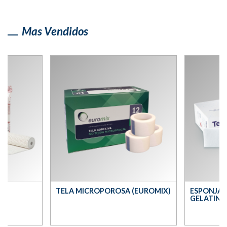
Mas Vendidos
M)
TELA MICROPOROSA (EUROMIX)
ESPONJA 
GELATINA