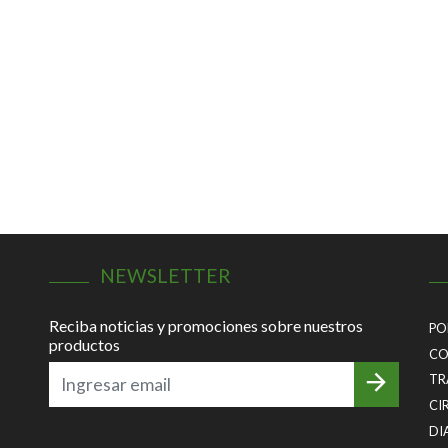
NEWSLETTER
Reciba noticias y promociones sobre nuestros
PO
productos
CO
TR
CI
DI