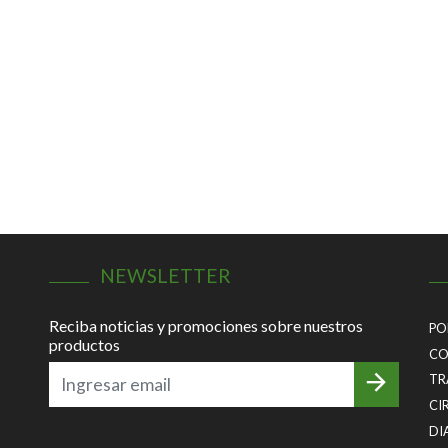
NEWSLETTER
Reciba noticias y promociones sobre nuestros
PO
productos
CO
TR
CI
DI