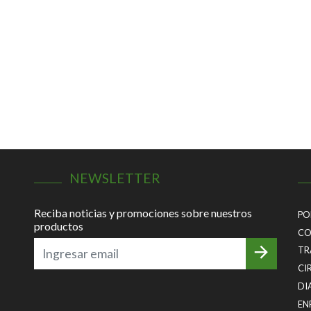
NEWSLETTER
Reciba noticias y promociones sobre nuestros
PO
productos
CO
TR
CI
DI
EN