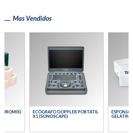
Mas Vendidos
(EUROMIX)
ECÓGRAFO DOPPLER PORTÁTIL
ESPONJA 
X1 (SONOSCAPE)
GELATINA