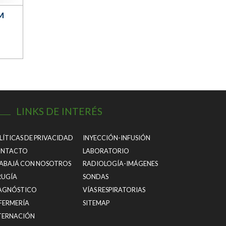
M
LINKS DE INTERÉS
LÍTICAS DE PRIVACIDAD
INYECCIÓN-INFUSIÓN
NTACTO
LABORATORIO
ABAJÁ CON NOSOTROS
RADIOLOGÍA-IMÁGENES
RUGÍA
SONDAS
AGNÓSTICO
VÍAS RESPIRATORIAS
FERMERÍA
SITEMAP
TERNACIÓN