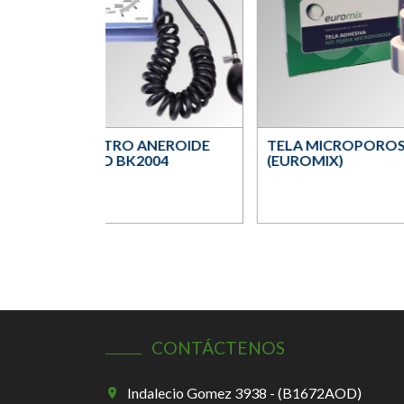
TENSIÓMETRO ANEROIDE
TELA MICROPOROS
PARA PARED BK2004
(EUROMIX)
(EUROMIX)
CONTÁCTENOS
Indalecio Gomez 3938 - (B1672AOD)