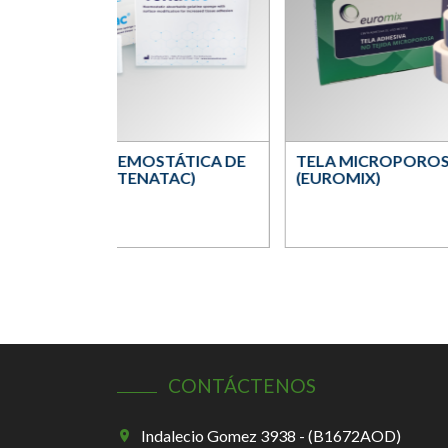
ESPONJA HEMOSTÁTICA DE
TELA MICROPOROS
GELATINA (TENATAC)
(EUROMIX)
CONTÁCTENOS
Indalecio Gomez 3938 - (B1672AOD)