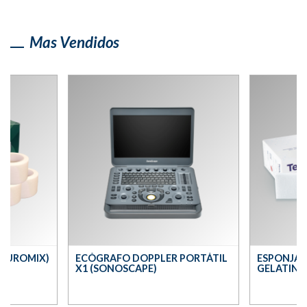
Mas Vendidos
(EUROMIX)
ECÓGRAFO DOPPLER PORTÁTIL
ESPONJA 
X1 (SONOSCAPE)
GELATINA