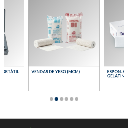
PORTÁTIL
VENDAS DE YESO (MCM)
ESPONJA 
GELATINA