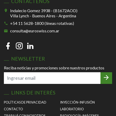
CONTÁCTENOS
Indalecio Gomez 3938 - (B1672AOD)
Villa Lynch - Buenos Aires - Argentina
+54 11 5628-1800 (líneas rotativas)
consulta@euroswiss.com.ar
NEWSLETTER
Reciba noticias y promociones sobre nuestros productos
LINKS DE INTERÉS
POLÍTICAS DE PRIVACIDAD
INYECCIÓN-INFUSIÓN
CONTACTO
LABORATORIO
TRABAJÁ CON NOSOTROS
RADIOLOGÍA-IMÁGENES