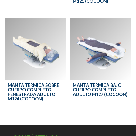
M121 (COCOON)
MANTA TÉRMICA SOBRE
MANTA TÉRMICA BAJO
CUERPO COMPLETO
CUERPO COMPLETO
FENESTRADA ADULTO
ADULTO M127 (COCOON)
M124 (COCOON)