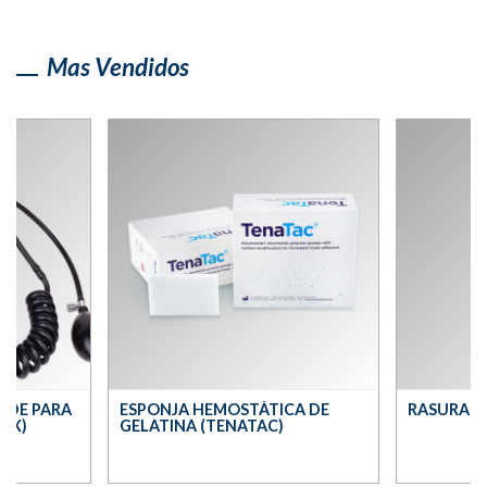
Mas Vendidos
IDE PARA
ESPONJA HEMOSTÁTICA DE
RASURADO
MIX)
GELATINA (TENATAC)