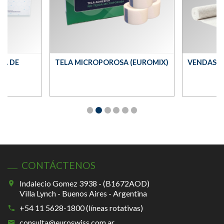
CA DE
TELA MICROPOROSA (EUROMIX)
VENDAS D
CONTÁCTENOS
Indalecio Gomez 3938 - (B1672AOD)
Villa Lynch - Buenos Aires - Argentina
+54 11 5628-1800 (líneas rotativas)
consulta@euroswiss.com.ar