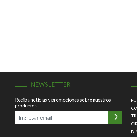
NEWSLETTER
Reciba noticias y promociones sobre nuestros
PO
productos
CO
TR
CI
DI