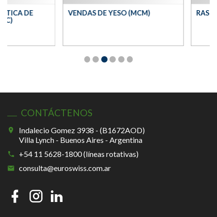
CA DE
VENDAS DE YESO (MCM)
RASURADO
CONTÁCTENOS
Indalecio Gomez 3938 - (B1672AOD)
Villa Lynch - Buenos Aires - Argentina
+54 11 5628-1800 (líneas rotativas)
consulta@euroswiss.com.ar