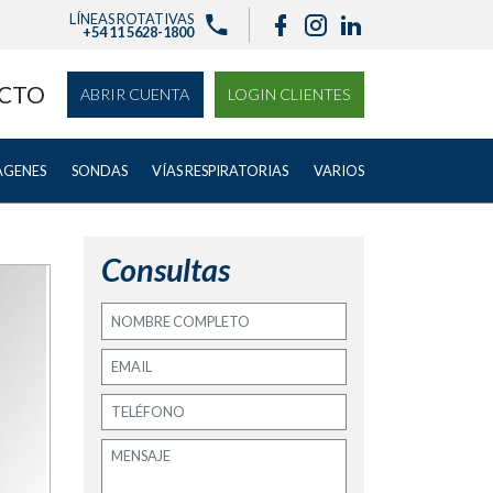
LÍNEAS ROTATIVAS
+54 11 5628-1800
CTO
ABRIR CUENTA
LOGIN CLIENTES
ÁGENES
SONDAS
VÍAS RESPIRATORIAS
VARIOS
Consultas