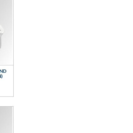
AND
)